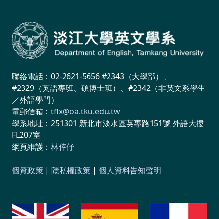
聯絡電話：02-2621-5656 #2343（大學部）、
#2329（英語專班、碩博士班）、#2342（非英文系學生
／外語學門）
電郵信箱：
tflx@oa.tku.edu.tw
學系地址：251301 新北市淡水區英專路151號 外語大樓
FL207室
網頁維護：
林倖伃
個資政策
|
隱私權政策
|
個人資料告知聲明