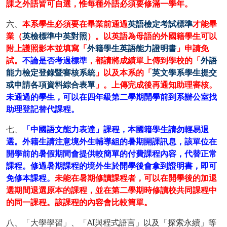
課之外語皆可自選，惟每種外語必須要修滿一學年。
六、
本系學生必須要在畢業前通過
英語檢定考試標準
才能畢
業（
英檢標準中英對照
）。以英語為母語的外國籍學生可以
附上護照影本並填寫「
外籍學生英語能力證明書
」申請免
試。
不論是否考過標準
，都請將成績單上傳到學校的「
外語
能力檢定登錄暨審核系統
」以及本系的「
英文學系學生提交
或申請各項資料綜合表單
」。上傳完成後再通知助理審核。
未通過的學生，可以在四年級第二學期開學前到系辦公室找
助理登記替代課程。
七、
「中國語文能力表達」課程，本國籍學生請勿輕易退
選。外籍生請注意境外生輔導組的暑期開課訊息，該單位在
開學前的暑假期間會提供較簡單的付費課程內容，代替正常
課程。修過暑期課程的境外生於開學後會拿到證明書，即可
免修本課程。
未能在暑期修讀課程者，可以在開學後的加退
選期間退選原本的課程，並在第二學期時修讀校共同課程中
的同一課程。該課程的內容會比較簡單。
八、「大學學習」、「AI與程式語言」以及「探索永續」等