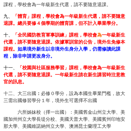
課程，學校會為一年級新生代選，請不要隨意退課。
九、
「體育」課程，學校會為一年級新生代選，請不要隨意
退課。總共要修４個學期的體育課，但不計入畢業學分。
十、
「全民國防教育軍事訓練」課程，學校會
為
一年級新生
代選，請不要隨意退課。依據軍訓室的公告，境外生免修本
課程。
如果境外新生以非境外生身分入學，仍需修讀此課
程，除非申請更改身分。
十一、
「校園與社區服務學習」課程，學校會為一年級新生
代選，請不要隨意退課。一年級新生請在新生講習時注意教
官的訊息。
十二、大三出國
：
必修０學分，設為本國生畢業門檻，故大
三需出國修習學分１年，境外生可選擇不出國
十二、
六所姊妹校（擇一出國）：美國舊金山州立大學、美
國加州州立大學長堤分校、美國天普大學、美國賓州印地安
那大學、美國維諾納州立大學、澳洲昆士蘭理工大學