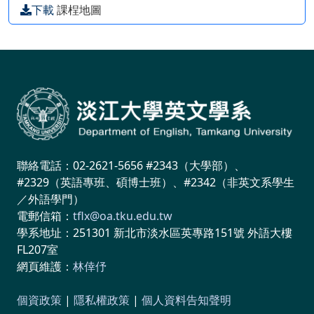
下載
課桯地圖
聯絡電話：02-2621-5656 #2343（大學部）、
#2329（英語專班、碩博士班）、#2342（非英文系學生
／外語學門）
電郵信箱：
tflx@oa.tku.edu.tw
學系地址：251301 新北市淡水區英專路151號 外語大樓
FL207室
網頁維護：
林倖伃
個資政策
|
隱私權政策
|
個人資料告知聲明