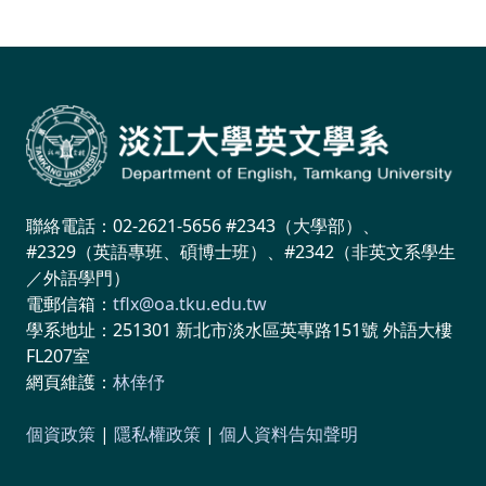
聯絡電話：02-2621-5656 #2343（大學部）、
#2329（英語專班、碩博士班）、#2342（非英文系學生
／外語學門）
電郵信箱：
tflx@oa.tku.edu.tw
學系地址：251301 新北市淡水區英專路151號 外語大樓
FL207室
網頁維護：
林倖伃
個資政策
|
隱私權政策
|
個人資料告知聲明