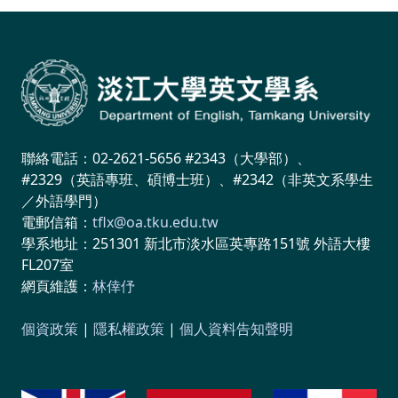
聯絡電話：02-2621-5656 #2343（大學部）、
#2329（英語專班、碩博士班）、#2342（非英文系學生
／外語學門）
電郵信箱：
tflx@oa.tku.edu.tw
學系地址：251301 新北市淡水區英專路151號 外語大樓
FL207室
網頁維護：
林倖伃
個資政策
|
隱私權政策
|
個人資料告知聲明