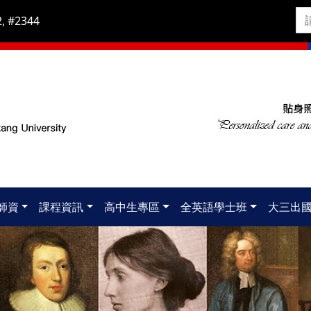
, #2344
師資
課程資訊
高中生專區
全英語學士班
大三出