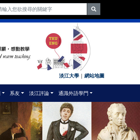
淡江大學
|
網站地圖
國
系友
淡江評論
通識外語學門