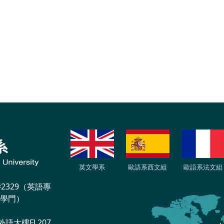
英文學系
歐語系西文組
歐語系法文組
#2329（英語專
語學門）
外語大樓FL207