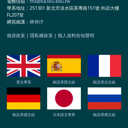
電郵信箱：
tflx@oa.tku.edu.tw
學系地址：251301 新北市淡水區英專路151號 外語大樓
FL207室
網頁維護：
林倖伃
個資政策
|
隱私權政策
|
個人資料告知聲明
英文學系
歐語系西文組
歐語系法文組
歐語系德文組
日本語文學系
歐語系俄文組