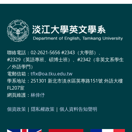
聯絡電話：02-2621-5656 #2343（大學部）、
#2329（英語專班、碩博士班）、#2342（非英文系學生
／外語學門）
電郵信箱：
tflx@oa.tku.edu.tw
學系地址：251301 新北市淡水區英專路151號 外語大樓
FL207室
網頁維護：
林倖伃
個資政策
|
隱私權政策
|
個人資料告知聲明