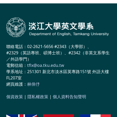
聯絡電話：02-2621-5656 #2343（大學部）、
#2329（英語專班、碩博士班）、#2342（非英文系學生
／外語學門）
電郵信箱：
tflx@oa.tku.edu.tw
學系地址：251301 新北市淡水區英專路151號 外語大樓
FL207室
網頁維護：
林倖伃
個資政策
|
隱私權政策
|
個人資料告知聲明