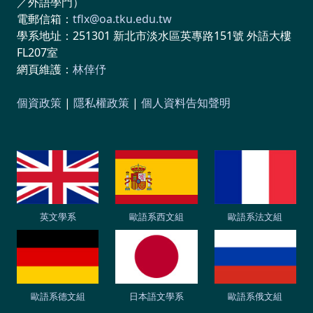
／外語學門）
電郵信箱：
tflx@oa.tku.edu.tw
學系地址：251301 新北市淡水區英專路151號 外語大樓
FL207室
網頁維護：
林倖伃
個資政策
|
隱私權政策
|
個人資料告知聲明
英文學系
歐語系西文組
歐語系法文組
歐語系德文組
日本語文學系
歐語系俄文組