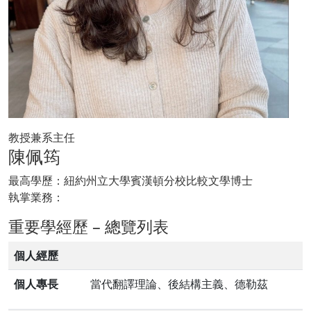
教授兼系主任
陳佩筠
最高學歷：紐約州立大學賓漢頓分校比較文學博士
執掌業務：
重要學經歷 – 總覽列表
個人經歷
個人專長
當代翻譯理論、後結構主義、德勒茲