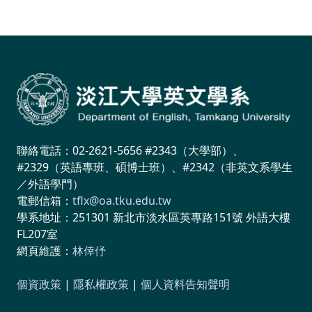
聯絡電話：02-2621-5656 #2343（大學部）、
#2329（英語專班、碩博士班）、#2342（非英文系學生
／外語學門）
電郵信箱：
tflx@oa.tku.edu.tw
學系地址：251301 新北市淡水區英專路151號 外語大樓
FL207室
網頁維護：
林倖伃
個資政策
|
隱私權政策
|
個人資料告知聲明