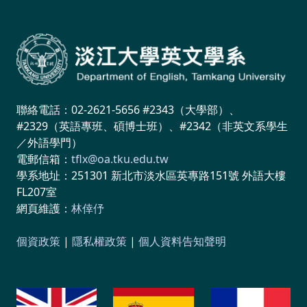
聯絡電話：02-2621-5656 #2343（大學部）、
#2329（英語專班、碩博士班）、#2342（非英文系學生
／外語學門）
電郵信箱：
tflx@oa.tku.edu.tw
學系地址：251301 新北市淡水區英專路151號 外語大樓
FL207室
網頁維護：
林倖伃
個資政策
|
隱私權政策
|
個人資料告知聲明