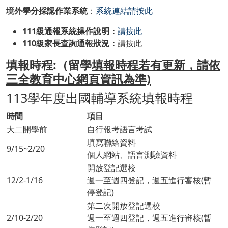
境外學分採認作業系統
：
系統連結請按此
111級通報系統操作說明：
請按此
110級家長查詢通報狀況：
請按此
填報時程:（留學
填報時程若有更新，請依
三全教育中心網頁資訊為準)
113學年度出國輔導系統填報時程
時間
項目
大二開學前
自行報考語言考試
填寫聯絡資料
9/15~2/20
個人網站、語言測驗資料
開放登記選校
12/2-1/16
週一至週四登記，週五進行審核(暫
停登記)
第二次開放登記選校
2/10-2/20
週一至週四登記，週五進行審核(暫