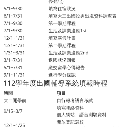
停登記)
5/1~9/30
填寫住宿狀況
6/1~7/31
填寫大三出國役男出境資料調查表
7/1~9/30
第一學期課程
7/1~9/30
生活及課業適應1st
12/1~1/31
填寫寒假計畫
12/1~1/31
第二學期課程
1/31~3/31
生活及課業適應2nd
3/1~7/31
返國狀況回報
5/1~7/31
繳交留學心得報告
9/1~11/31
進行學分採認
112學年度出國輔導系統填報時程
時間
項目
大二開學前
自行報考語言考試
填寫聯絡資料
9/15~3/7
個人網站、語言測驗資料
開放登記選校
12/1~1/25