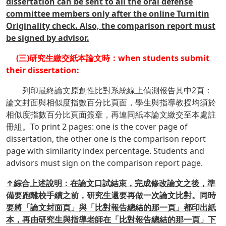
dissertation can be sent to all the oral defense
committee members only after
the
online Turnitin
Originality
check. Also, the comparison report must
be signed by advisor.
(三)研究生繳交紙本論文時：when students submit
their dissertation:
列印最終論文原創性比對系統線上偵測報告其中2頁：
論文封面與相似度指數百分比頁面，學生與指導教授均須於
相似度指數百分比頁面簽章，再連同紙本論文繳交至本處註
冊組。To print 2 pages: one is the cover page of
dissertation, the other one is the comparison report
page with similarity index percentage. Students and
advisors must sign on the comparison report page.
↑綜合上述說明：在論文口試結束，完成修改論文之後，準
備要跑離校手續之前，研究生還要再做一次論文比對。同時
要將「論文封面頁」與「比對報告總結的那一頁」都印出紙
本，再由研究生與指導老師在「比對報告總結的那一頁」下