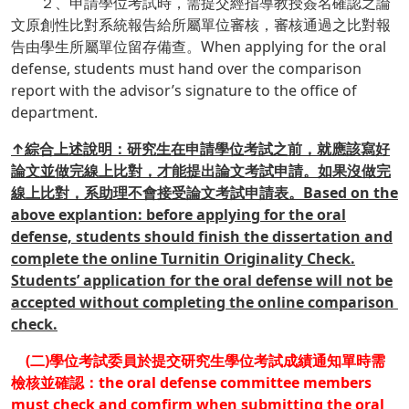
２、申請學位考試時，需提交經指導教授簽名確認之論
文原創性比對系統報告給所屬單位審核，審核通過之比對報
告由學生所屬單位留存備查。When applying for the oral
defense, students must hand over the comparison
report with the advisor’s signature to the office of
department.
↑綜合上述說明：研究生在申請學位考試之前，就應該寫好
論文並做完線上比對，才能提出論文考試申請。如果沒做完
線上比對，系助理不會接受論文考試申請表。Based on the
above explantion: before applying for the oral
defense, students should finish the dissertation and
complete the online Turnitin Originality Check.
Students’ application for the oral defense will not be
accepted without completing the online comparison
check.
(二)學位考試委員於提交研究生學位考試成績通知單時需
檢核並確認：the oral defense committee members
must check and comfirm when submitting the oral