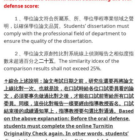
defense score:
１、學位論文符合所屬系、所、學位學程專業領域之聲
明，以確保學位論文品質。Students’ dissertation must
comply with the professional field of department to
ensure the quality of the dissertation.
２、學位論文原創性比對系統線上偵測報告之相似度指
數未超過百分之
二十五
。The similarity idcex of the
comparison results shall not exceed 25%.
↑綜合上述說明：論文考試日期之前，研究生還要再將論文
上線比對一次。也就是說，在口試時給各位口試委員看的論
文，必須要事先做過比對之後，才能在口試前寄給所有口試
委員。同樣，這份比對報告一樣要經由指導教授簽名。口試
結束後的成績通知單上，指導教授要勾選比對通過。Based
on the above explanation: Before the oral defense,
students must complete the
online Turnitin
Originality Check again. In other words, students’