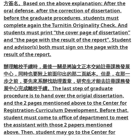
方簽名。Based on the above explanation: After the
oral defense, after the correction of dissertation,
before the graduate procedures, students must
complete again the Turnitin Originality Check. And
students must print “the cover page of dissertation”
and “the page with the result of the report”. Student
and advisor(s) both must sign on the page with the
result of the report.
辦理離校手續時，最後一關是將論文正本交給註冊課務發展
中心，同時也要附上前面印出的那二頁紙本。但是，在那一
步之前，要先來系辦找助理蓋章，研究生才能去註冊課務發
展中心完成離校手續。The last step of graduate
procedure is to hand over the origial dissertation,
and the 2 pages mentioned above to the Center for
Registration-Curriculum Development. Before that,
student must come to office of department to meet
the assistant with those 2 papers mentioned
above. Then, student may go to the Center for