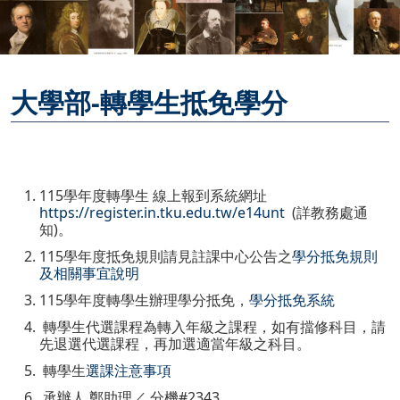
大學部-轉學生抵免學分
115學年度轉學生 線上報到系統網址
https://register.in.tku.edu.tw/e14unt
(詳教務處通
知)。
115學年度抵免規則請見註課中心公告之
學分抵免規則
及相關事宜說明
115學年度轉學生辦理學分抵免，
學分抵免系統
轉學生代選課程為轉入年級之課程，如有擋修科目，請
先退選代選課程，再加選適當年級之科目。
轉學生
選課注意事項
承辦人 鄭助理／ 分機#2343。