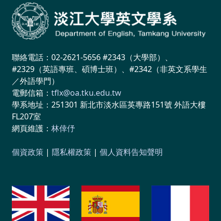
聯絡電話：02-2621-5656 #2343（大學部）、
#2329（英語專班、碩博士班）、#2342（非英文系學生
／外語學門）
電郵信箱：
tflx@oa.tku.edu.tw
學系地址：251301 新北市淡水區英專路151號 外語大樓
FL207室
網頁維護：
林倖伃
個資政策
|
隱私權政策
|
個人資料告知聲明