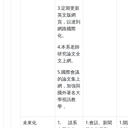
3.定期更新
英文版網
頁，以達到
網路國際
化。
4.本系老師
研究論文全
文上網。
5.國際會議
的論文集上
網，加強與
國外著名大
學視訊教
學，
未來化
1. 請系
1.會話、新聞
1.