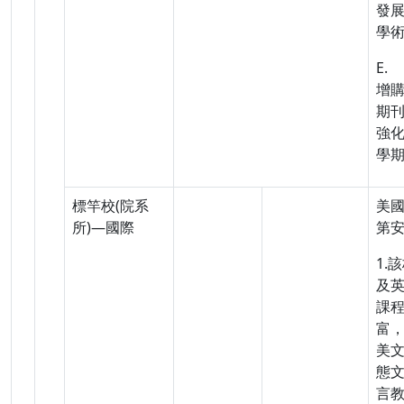
發
學
E.
增
期
強
學
標竿校(院系
美
所)—國際
第
1.
及
課
富
美
態
言