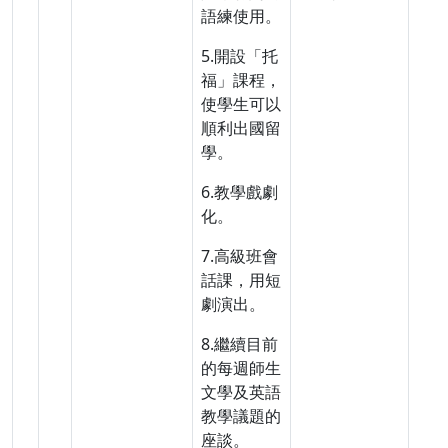
語練使用。
5.開設「托
福」課程，
使學生可以
順利出國留
學。
6.教學戲劇
化。
7.高級班會
話課，用短
劇演出。
8.繼續目前
的每週師生
文學及英語
教學議題的
座談。