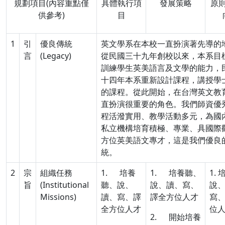
規劃項目(內容重點僅
具體執行項
發展策略
原
供參考)
目
1
引
優良傳統
英文學系在本校一直扮演著先導的
言
(Legacy)
從民國三十九年創校以來，本系目
訓練學生英美語言及文學的能力，
十四年本系重新設計課程，講授學
的課程。從此開始，在台灣英文教
直扮演很重要的角色。我們師資優
程活潑實用、教學活動多元，為國
私立機構培育積極、專業、具國際
方位英美語文專才，這是我們優良
統。
2
宗
組織任務
1. 培養
1. 培養聽、
1.
旨
(Institutional
聽、說、
說、讀、寫、
說
Missions)
讀、寫、譯
譯全方位人才
寫
全方位人才
位
2. 開始培養