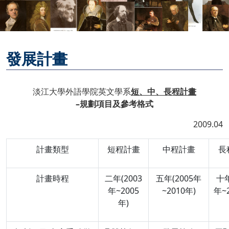
發展計畫
淡江大學外語學院英文學系
短、中、長程計畫
–規劃項目及參考格式
2009.04
計畫類型
短程計畫
中程計畫
長
計畫時程
二年(2003
五年(2005年
十年
年~2005
~2010年)
年~
年)