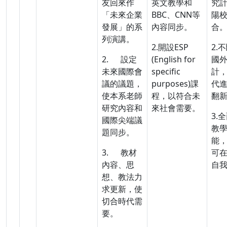
友回來作
英文教學和
究
「未來企業
BBC、CNN等
陽
發展」的系
內容同步。
合
列演講。
2.開設ESP
2.
2. 設定
(English for
國
未來國際會
specific
計
議的議題，
purposes)課
代
使本系老師
程，以符合未
翻
研究內容和
來社會需要。
3.
國際尖端議
教
題同步。
能
3. 教材
可
內容、思
自
想、教法力
求更新，使
切合時代需
要。