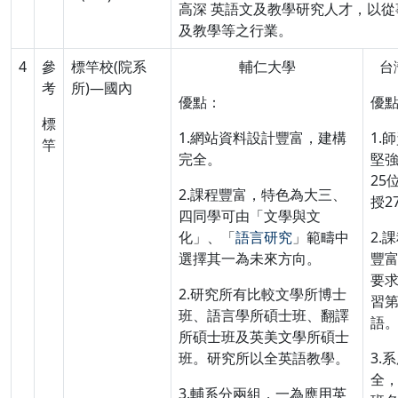
高深 英語文及教學研究人才，以從
及教學等之行業。
4
參
標竿校(院系
輔仁大學
台
考
所)—國內
優點：
優
標
1.網站資料設計豐富，建構
1.
竿
完全。
堅
25
2.課程豐富，特色為大三、
授2
四同學可由「文學與文
化」、「
語言研究
」範疇中
2.
選擇其一為未來方向。
豐
要
2.研究所有比較文學所博士
習
班、語言學所碩士班、翻譯
語
所碩士班及英美文學所碩士
班。研究所以全英語教學。
3.
全
3.輔系分兩組，一為應用英