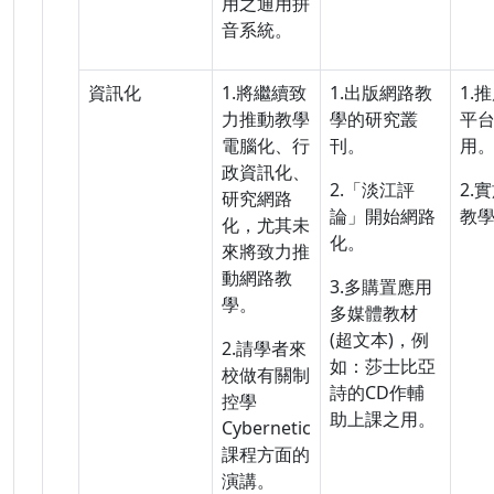
用之通用拼
音系統。
資訊化
1.將繼續致
1.出版網路教
1.
力推動教學
學的研究叢
平
電腦化、行
刊。
用
政資訊化、
2.「淡江評
2.
研究網路
論」開始網路
教
化，尤其未
化。
來將致力推
動網路教
3.多購置應用
學。
多媒體教材
(超文本)，例
2.請學者來
如：莎士比亞
校做有關制
詩的CD作輔
控學
助上課之用。
Cybernetic
課程方面的
演講。