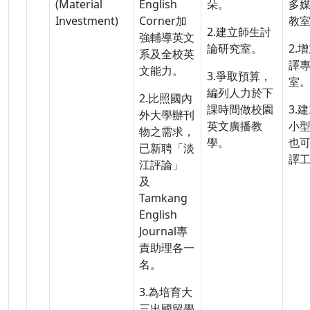
(Material
English
朵。
多
Investment)
Corner加
教
2.建立師生討
強輔導英文
論研究室。
2.
系及全校英
譯
文能力。
3.爭取預算，
室
編列人力於下
2.比照國內
課時間做校園
3.
外大學辦刊
英文廣播教
小
物之需求，
學。
也
已新聘「淡
譯
江評論」
及
Tamkang
English
Journal專
責助理各一
名。
3.為培育大
三出國留學