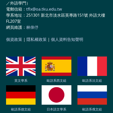
／外語學門）
電郵信箱：
tflx@oa.tku.edu.tw
學系地址：251301 新北市淡水區英專路151號 外語大樓
FL207室
網頁維護：
林倖伃
個資政策
|
隱私權政策
|
個人資料告知聲明
英文學系
歐語系西文組
歐語系法文組
歐語系德文組
日本語文學系
歐語系俄文組