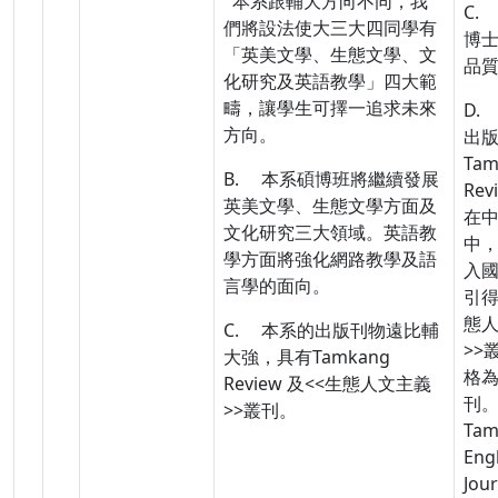
本系跟輔大方向不同，我
C.
們將設法使大三大四同學有
博
「英美文學、生態文學、文
品
化研究及英語教學」四大範
疇，讓學生可擇一追求未來
D.
方向。
出
Tam
B. 本系碩博班將繼續發展
Rev
英美文學、生態文學方面及
在
文化研究三大領域。英語教
中
學方面將強化網路教學及語
入
言學的面向。
引得
態
C. 本系的出版刊物遠比輔
>>
大強，具有Tamkang
格
Review 及<<生態人文主義
刊
>>叢刊。
Tam
Eng
Jou