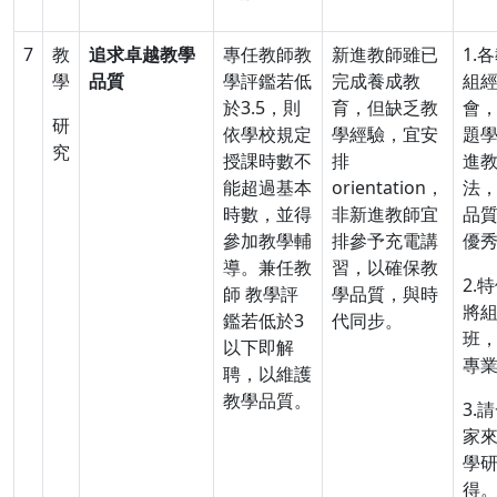
7
教
追求卓越教學
專任教師教
新進教師雖已
1.
學
品質
學評鑑若低
完成養成教
組
於3.5，則
育，但缺乏教
會
研
依學校規定
學經驗，宜安
題
究
授課時數不
排
進
能超過基本
orientation，
法
時數，並得
非新進教師宜
品
參加教學輔
排參予充電講
優
導。兼任教
習，以確保教
2.
師 教學評
學品質，與時
將
鑑若低於3
代同步。
班
以下即解
專
聘，以維護
教學品質。
3.
家
學
得