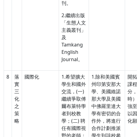
刊。
2.繼續出版
「生態人文
主義叢刊」
及
Tamkang
English
Journal。
8
落
國際化
1.希望擴大
1.除和美國賓
開
實
學生和國外
州印第安那大
課程
三
交流，(一)
學、美國維諾
分，
化
繼續爭取傅
那大學及美國
時
之
爾布萊特學
中佛羅里達大
強
策
者到校教
學有密切的合
以
略
學；(二) 聘
作外，將進行
化
任有國際視
合作計劃推派
野的老師；
學生到該校參