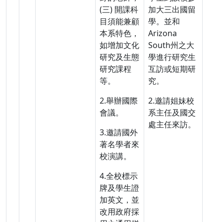
(三) 開課科
加大三出國留
目須能兼顧
學。並和
本系特色，
Arizona
如增加文化
South州之大
研究及生態
學進行研究生
研究課程
互訪或短期研
等。
究。
2.舉辦國際
2.邀請姐妹校
會議。
系主任及國交
處主任來訪。
3.邀請國外
著名學者來
校演講。
4.全校標示
牌及學生證
加英文，並
改用政府採