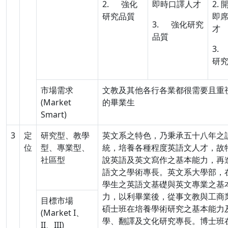
2. 強化
即時口譯人才
2.
研究品質
即
3. 強化研究
才
品質
3.
研
市場需求
文教及其他各行各業都很需要且重
(Market
的畢業生
Smart)
3
定
研究型、教學
英文系之特色，乃秉承五十八年之
位
型、專業型、
統，培養各種程度英語文人才，故
社區型
說英語及英文寫作之基本能力，再
語文之學術專長。英文系大學部，
學生之英語文基礎與英文專業之基
力，以利畢業後，從事文教與工商
目標市場
碩士班在培養學術研究之基本能力
(Market I、
學、翻譯及文化研究專長。博士班
II、III)