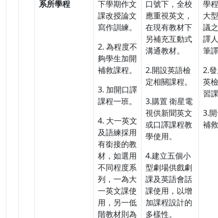
系所學程
下學期作文
口號下，全校
學
課改授論文
應重視英文，
大
寫作訓練。
在現有教材下
議
另補充互動式
譯
2. 為程度不
溝通教材。
筆
夠學生加開
補救課程。
2.開設英語檢
2.
定相關課程。
英
3. 加開口譯
習
課程一班。
3.購置 衛星電
視供新聞英文
3.
4. 大一英文
或口譯課程教
補
及語練採用
學使用。
有銜接的教
材，如選用
4.建立五個小
不同程度系
型劇場供戲劇
列，一為大
課及英語會話
一英文課使
課使用，以增
用，另一低
加課程設計的
階教材則為
多樣性。