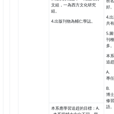
班
文組，一為西方文化研究
好
組。
4.
4.出版刊物為輔仁學誌。
共
5.
刊
多
本
追
A.
專
B.
博
修
語
本系應學習追趕的目標：A.