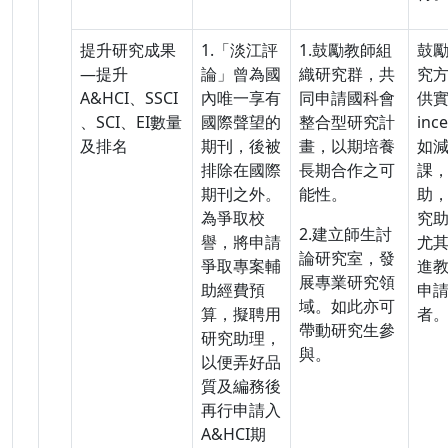
提升研究成果
1.「淡江評
1.鼓勵教師組
鼓
—提升
論」曾為國
織研究群，共
究
A&HCI、SSCI
內唯一享有
同申請國科會
供
、SCI、EI數量
國際聲望的
整合型研究計
inc
及排名
期刊，後被
畫，以期培養
如
排除在國際
長期合作之可
課
期刊之外。
能性。
助
為爭取校
究
2.建立師生討
譽，將申請
尤
論研究室，發
爭取專案輔
進
展專業研究領
助經費預
申
域。如此亦可
算，擬聘用
者
帶動研究生參
研究助理，
與。
以便弄好品
質及編務後
再行申請入
A&HCI期