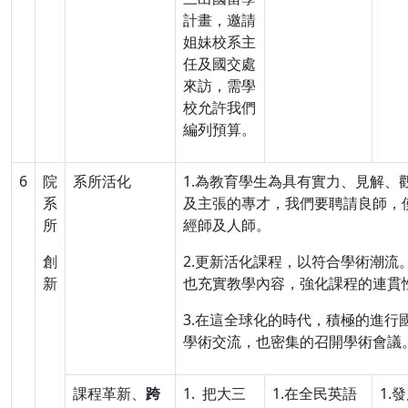
計畫，邀請
姐妹校系主
任及國交處
來訪，需學
校允許我們
編列預算。
6
院
系所活化
1.為教育學生為具有實力、見解、
系
及主張的專才，我們要聘請良師，
所
經師及人師。
創
2.更新活化課程，以符合學術潮流
新
也充實教學內容，強化課程的連貫
3.在這全球化的時代，積極的進行
學術交流，也密集的召開學術會議
課程革新、
跨
1. 把大三
1.在全民英語
1.