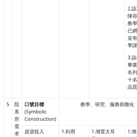
2.
陣
教
已
並
學
3.
畢
名
十
品
5
院
口號目標
教學、研究、服務前瞻化
系
(Symbolic
所
Construction)
需
資源投入
1.利用
1.增置大耳
1.
求