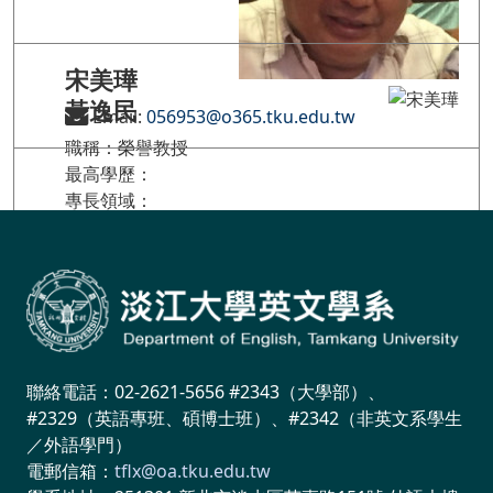
宋美璍
黃逸民
Email:
056953@o365.tku.edu.tw
職稱：榮譽教授
最高學歷：
專長領域：
Email:
054462@o365.tku.edu.tw
聯絡電話：02-2621-5656 #2343（大學部）、
#2329（英語專班、碩博士班）、#2342（非英文系學生
／外語學門）
電郵信箱：
tflx@oa.tku.edu.tw