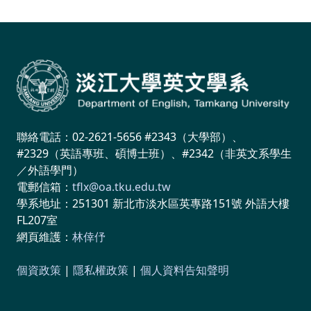
聯絡電話：02-2621-5656 #2343（大學部）、
#2329（英語專班、碩博士班）、#2342（非英文系學生
／外語學門）
電郵信箱：
tflx@oa.tku.edu.tw
學系地址：251301 新北市淡水區英專路151號 外語大樓
FL207室
網頁維護：
林倖伃
個資政策
|
隱私權政策
|
個人資料告知聲明